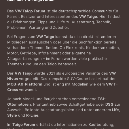
Das
VW Taigo Forum
ist die deutschsprachige Community für
Fahrer, Besitzer und Interessenten des
VW Taigo
. Hier findest
du Erfahrungen, Tipps und Hilfe zu Ausstattung, Technik,
Problemen, Wartung und Zubehör.
Bei Fragen zum
VW Taigo
kannst du dich direkt mit anderen
Mitgliedern austauschen oder über die Suchfunktion bereits
vorhandene Themen finden. Ob Elektronik, Kinderkrankheiten,
Motor, Getriebe, Infotainment oder allgemeine
Alltagserfahrungen – im Forum werden viele praktische
Themen rund um den Taigo behandelt.
Der
VW Taigo
wurde 2021 als europäische Variante des
VW
Nivus
vorgestellt. Das kompakte SUV-Coupé basiert auf der
MQB-A0-Plattform
und ist eng mit Modellen wie dem
VW T-
Cross
verwandt.
Je nach Modell und Baujahr stehen verschiedene
TSI-
Ottomotoren
, Frontantrieb sowie Schaltgetriebe oder
DSG
zur
Auswahl. Beliebte Ausstattungslinien sind unter anderem
Life
,
Style
und
R-Line
.
Im
Taigo Forum
erhältst du Informationen zu Kaufberatung,