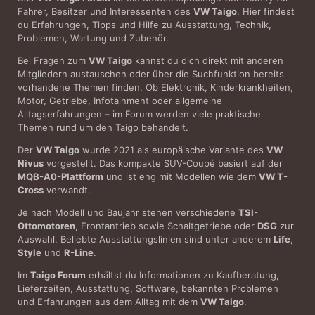
Fahrer, Besitzer und Interessenten des
VW Taigo
. Hier findest
du Erfahrungen, Tipps und Hilfe zu Ausstattung, Technik,
Problemen, Wartung und Zubehör.
Bei Fragen zum
VW Taigo
kannst du dich direkt mit anderen
Mitgliedern austauschen oder über die Suchfunktion bereits
vorhandene Themen finden. Ob Elektronik, Kinderkrankheiten,
Motor, Getriebe, Infotainment oder allgemeine
Alltagserfahrungen – im Forum werden viele praktische
Themen rund um den Taigo behandelt.
Der
VW Taigo
wurde 2021 als europäische Variante des
VW
Nivus
vorgestellt. Das kompakte SUV-Coupé basiert auf der
MQB-A0-Plattform
und ist eng mit Modellen wie dem
VW T-
Cross
verwandt.
Je nach Modell und Baujahr stehen verschiedene
TSI-
Ottomotoren
, Frontantrieb sowie Schaltgetriebe oder
DSG
zur
Auswahl. Beliebte Ausstattungslinien sind unter anderem
Life
,
Style
und
R-Line
.
Im
Taigo Forum
erhältst du Informationen zu Kaufberatung,
Lieferzeiten, Ausstattung, Software, bekannten Problemen
und Erfahrungen aus dem Alltag mit dem
VW Taigo
.