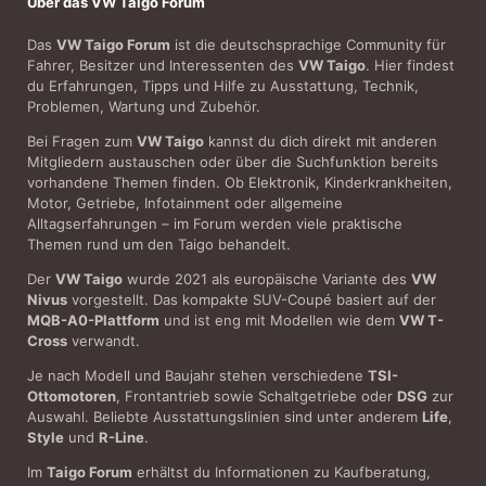
Über das VW Taigo Forum
Das
VW Taigo Forum
ist die deutschsprachige Community für
Fahrer, Besitzer und Interessenten des
VW Taigo
. Hier findest
du Erfahrungen, Tipps und Hilfe zu Ausstattung, Technik,
Problemen, Wartung und Zubehör.
Bei Fragen zum
VW Taigo
kannst du dich direkt mit anderen
Mitgliedern austauschen oder über die Suchfunktion bereits
vorhandene Themen finden. Ob Elektronik, Kinderkrankheiten,
Motor, Getriebe, Infotainment oder allgemeine
Alltagserfahrungen – im Forum werden viele praktische
Themen rund um den Taigo behandelt.
Der
VW Taigo
wurde 2021 als europäische Variante des
VW
Nivus
vorgestellt. Das kompakte SUV-Coupé basiert auf der
MQB-A0-Plattform
und ist eng mit Modellen wie dem
VW T-
Cross
verwandt.
Je nach Modell und Baujahr stehen verschiedene
TSI-
Ottomotoren
, Frontantrieb sowie Schaltgetriebe oder
DSG
zur
Auswahl. Beliebte Ausstattungslinien sind unter anderem
Life
,
Style
und
R-Line
.
Im
Taigo Forum
erhältst du Informationen zu Kaufberatung,