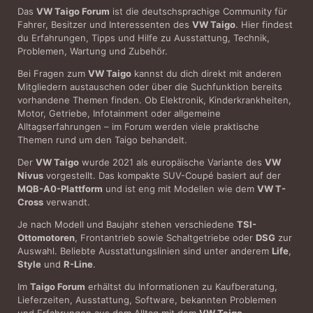
Das
VW Taigo Forum
ist die deutschsprachige Community für
Fahrer, Besitzer und Interessenten des
VW Taigo
. Hier findest
du Erfahrungen, Tipps und Hilfe zu Ausstattung, Technik,
Problemen, Wartung und Zubehör.
Bei Fragen zum
VW Taigo
kannst du dich direkt mit anderen
Mitgliedern austauschen oder über die Suchfunktion bereits
vorhandene Themen finden. Ob Elektronik, Kinderkrankheiten,
Motor, Getriebe, Infotainment oder allgemeine
Alltagserfahrungen – im Forum werden viele praktische
Themen rund um den Taigo behandelt.
Der
VW Taigo
wurde 2021 als europäische Variante des
VW
Nivus
vorgestellt. Das kompakte SUV-Coupé basiert auf der
MQB-A0-Plattform
und ist eng mit Modellen wie dem
VW T-
Cross
verwandt.
Je nach Modell und Baujahr stehen verschiedene
TSI-
Ottomotoren
, Frontantrieb sowie Schaltgetriebe oder
DSG
zur
Auswahl. Beliebte Ausstattungslinien sind unter anderem
Life
,
Style
und
R-Line
.
Im
Taigo Forum
erhältst du Informationen zu Kaufberatung,
Lieferzeiten, Ausstattung, Software, bekannten Problemen
und Erfahrungen aus dem Alltag mit dem
VW Taigo
.