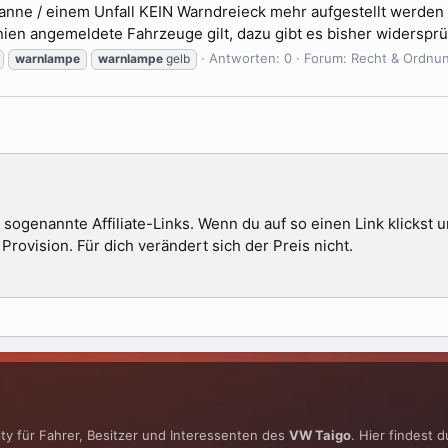
Panne / einem Unfall KEIN Warndreieck mehr aufgestellt werden s
ien angemeldete Fahrzeuge gilt, dazu gibt es bisher widersprüc
Antworten: 0
Forum:
Recht & Ordnu
warnlampe
warnlampe
gelb
 sogenannte Affiliate-Links. Wenn du auf so einen Link klickst
ovision. Für dich verändert sich der Preis nicht.
y für Fahrer, Besitzer und Interessenten des
VW Taigo
. Hier findest 