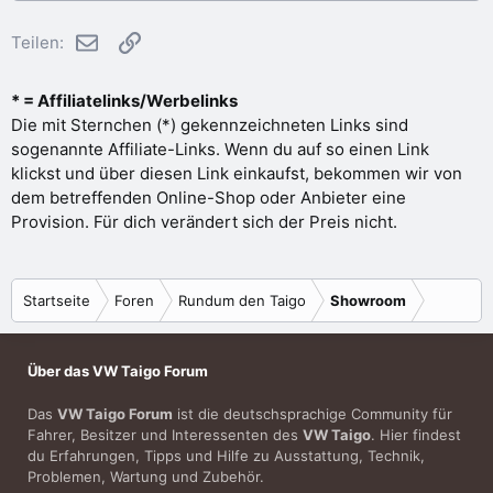
E-Mail
Link
Teilen:
* = Affiliatelinks/Werbelinks
Die mit Sternchen (*) gekennzeichneten Links sind
sogenannte Affiliate-Links. Wenn du auf so einen Link
klickst und über diesen Link einkaufst, bekommen wir von
dem betreffenden Online-Shop oder Anbieter eine
Provision. Für dich verändert sich der Preis nicht.
Startseite
Foren
Rundum den Taigo
Showroom
Über das VW Taigo Forum
Das
VW Taigo Forum
ist die deutschsprachige Community für
Fahrer, Besitzer und Interessenten des
VW Taigo
. Hier findest
du Erfahrungen, Tipps und Hilfe zu Ausstattung, Technik,
Problemen, Wartung und Zubehör.