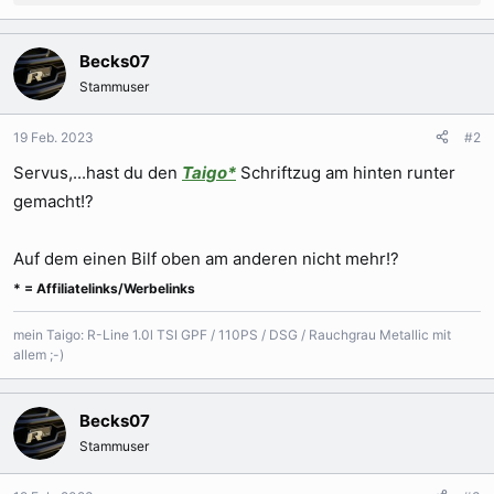
e
a
k
Becks07
t
Stammuser
i
o
n
19 Feb. 2023
#2
e
Servus,...hast du den
Taigo*
Schriftzug am hinten runter
n
:
gemacht!?
Auf dem einen Bilf oben am anderen nicht mehr!?
* = Affiliatelinks/Werbelinks
mein Taigo: R-Line 1.0l TSI GPF / 110PS / DSG / Rauchgrau Metallic mit
allem ;-)
Becks07
Stammuser