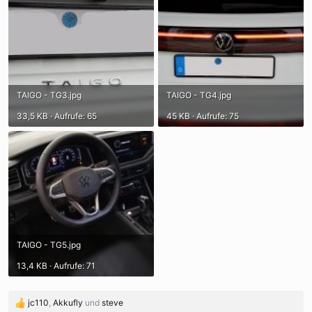
TAIGO - TG3.jpg
TAIGO - TG4.jpg
33,5 KB · Aufrufe: 65
45 KB · Aufrufe: 75
TAIGO - TG5.jpg
13,4 KB · Aufrufe: 71
jc110
,
Akkufly
und
steve
R