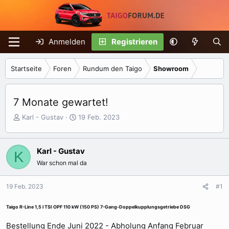
Anmelden
Registrieren
Startseite
Foren
Rundum den Taigo
Showroom
7 Monate gewartet!
E
E
Karl - Gustav
19 Feb. 2023
r
r
s
s
t
t
Karl - Gustav
K
e
e
War schon mal da
l
l
l
l
e
t
19 Feb. 2023
#1
r
a
m
Taigo R-Line 1,5 l TSI OPF 110 kW (150 PS) 7-Gang-Doppelkupplungsgetriebe DSG
Bestellung Ende Juni 2022 - Abholung Anfang Februar