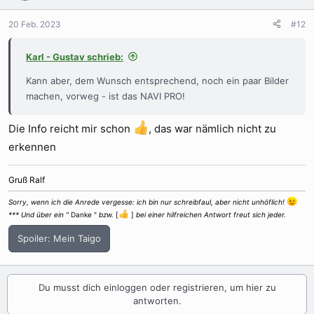
o
n
20 Feb. 2023
#12
e
n
Karl - Gustav schrieb:
:
Kann aber, dem Wunsch entsprechend, noch ein paar Bilder
machen, vorweg - ist das NAVI PRO!
Die Info reicht mir schon
, das war nämlich nicht zu
erkennen
Gruß Ralf
Sorry, wenn ich die Anrede vergesse: ich bin nur schreibfaul, aber nicht unhöflich!
*** Und über ein "
Danke "
bzw.
[
]
bei einer hilfreichen Antwort freut sich jeder.
Spoiler:
Mein Taigo
Du musst dich einloggen oder registrieren, um hier zu
antworten.