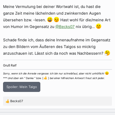
Meine Vermutung bei deiner Wortwahl ist, du hast die
ganze Zeit meine lächelnden und zwinkernden Augen
übersehen bzw. -lesen.
Hast wohl für die/meine Art
von Humor im Gegensatz zu
@Becks07
nix übrig...
Schade finde ich, dass deine Innenaufnahme im Gegensatz
zu den Bildern vom Äußeren des Taigos so mickrig
anzuschauen ist. Lässt sich da noch was Nachbessern?
Gruß Ralf
Sorry, wenn ich die Anrede vergesse: ich bin nur schreibfaul, aber nicht unhöflich!
*** Und über ein "
Danke "
bzw.
[
]
bei einer hilfreichen Antwort freut sich jeder.
Spoiler:
Mein Taigo
Becks07
R
e
a