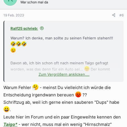
War schon mal da
i
o
n
19 Feb. 2023
#6
e
n
Ralf25 schrieb:
:
Warum? Ich denke, man sollte zu seinen Fehlern stehen!!!
Davon ab, ich bin schon oft nach meinem Taigo gefragt
worden, was das denn für ein Auto sei...
Der kommt
Zum Vergrößern anklicken....
scheinbar gut an...
Warum Fehler
- meinst Du vielleicht ich würde die
Entscheidung irgendwann bereuen
??
Schriftzug ab, weil ich gerne einen sauberen "Dups" habe
.
Leute hier im Forum und ein paar Eingeweihte kennen den
Taigo*
- wer nicht, muss mal ein wenig "Hirnschmalz"