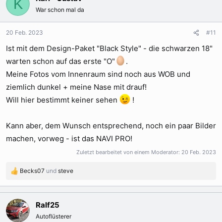
K
t
War schon mal da
i
o
n
20 Feb. 2023
#11
e
Ist mit dem Design-Paket "Black Style" - die schwarzen 18"
n
:
warten schon auf das erste "O"
.
Meine Fotos vom Innenraum sind noch aus WOB und
ziemlich dunkel + meine Nase mit drauf!
Will hier bestimmt keiner sehen
!
Kann aber, dem Wunsch entsprechend, noch ein paar Bilder
machen, vorweg - ist das NAVI PRO!
Zuletzt bearbeitet von einem Moderator:
20 Feb. 2023
Becks07
und
steve
R
e
a
k
Ralf25
t
Autoflüsterer
i