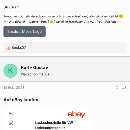
Gruß Ralf
Sorry, wenn ich die Anrede vergesse: ich bin nur schreibfaul, aber nicht unhöflich!
*** Und über ein "
Danke "
bzw.
[
]
bei einer hilfreichen Antwort freut sich jeder.
Spoiler:
Mein Taigo
Becks07
R
e
a
k
Karl - Gustav
K
t
War schon mal da
i
o
n
19 Feb. 2023
#8
e
n
Auf eBay kaufen
: