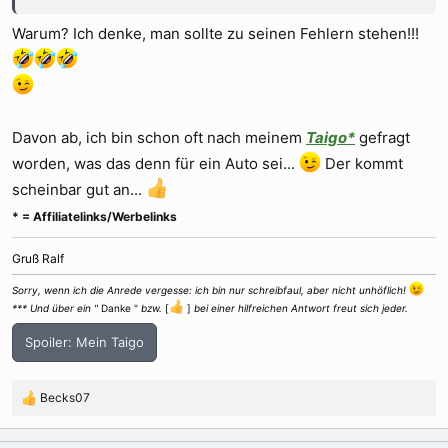
Warum? Ich denke, man sollte zu seinen Fehlern stehen!!!
Davon ab, ich bin schon oft nach meinem
Taigo*
gefragt
worden, was das denn für ein Auto sei...
Der kommt
scheinbar gut an...
* = Affiliatelinks/Werbelinks
Gruß Ralf
Sorry, wenn ich die Anrede vergesse: ich bin nur schreibfaul, aber nicht unhöflich!
*** Und über ein "
Danke "
bzw.
[
]
bei einer hilfreichen Antwort freut sich jeder.
Spoiler:
Mein Taigo
Becks07
R
e
a