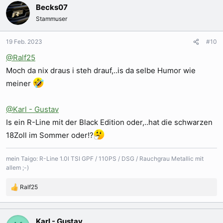
k
Becks07
t
Stammuser
i
o
n
19 Feb. 2023
#10
e
@Ralf25
n
:
Moch da nix draus i steh drauf,..is da selbe Humor wie
meiner
@Karl - Gustav
Is ein R-Line mit der Black Edition oder,..hat die schwarzen
18Zoll im Sommer oder!?
mein Taigo: R-Line 1.0l TSI GPF / 110PS / DSG / Rauchgrau Metallic mit
allem ;-)
Ralf25
R
e
a
k
Karl - Gustav