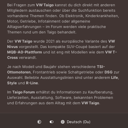
Bei Fragen zum
VW Taigo
kannst du dich direkt mit anderen
Mitgliedern austauschen oder über die Suchfunktion bereits
vorhandene Themen finden. Ob Elektronik, Kinderkrankheiten,
Motor, Getriebe, Infotainment oder allgemeine
Alltagserfahrungen – im Forum werden viele praktische
Themen rund um den Taigo behandelt.
Der
VW Taigo
wurde 2021 als europäische Variante des
VW
Nivus
vorgestellt. Das kompakte SUV-Coupé basiert auf der
MQB-A0-Plattform
und ist eng mit Modellen wie dem
VW T-
Cross
verwandt.
Je nach Modell und Baujahr stehen verschiedene
TSI-
Ottomotoren
, Frontantrieb sowie Schaltgetriebe oder
DSG
zur
Auswahl. Beliebte Ausstattungslinien sind unter anderem
Life
,
Style
und
R-Line
.
Im
Taigo Forum
erhältst du Informationen zu Kaufberatung,
Lieferzeiten, Ausstattung, Software, bekannten Problemen
und Erfahrungen aus dem Alltag mit dem
VW Taigo
.
Deutsch (Du)