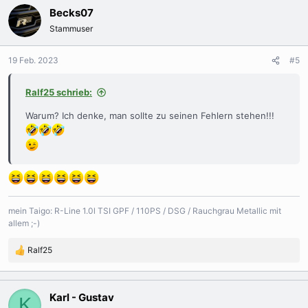
k
Becks07
t
Stammuser
i
o
n
19 Feb. 2023
#5
e
n
Ralf25 schrieb:
:
Warum? Ich denke, man sollte zu seinen Fehlern stehen!!!
mein Taigo: R-Line 1.0l TSI GPF / 110PS / DSG / Rauchgrau Metallic mit
allem ;-)
Ralf25
R
e
a
k
Karl - Gustav
K
t