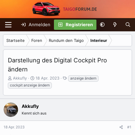
Anmelden
Registrieren
Startseite
Foren
Rundum den Taigo
Interieur
Darstellung des Digital Cockpit Pro
ändern
E
E
S
Akkufly
18 Apr. 2023
anzeige ändern
r
r
c
cockpit anzeige ändern
s
s
h
t
t
l
e
e
a
Akkufly
l
l
g
l
l
w
Kennt sich aus
e
t
o
r
a
r
18 Apr. 2023
#1
m
t