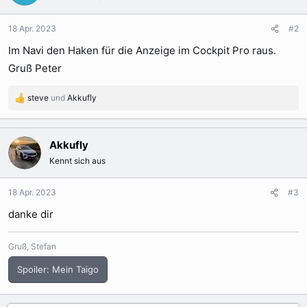
18 Apr. 2023
#2
Im Navi den Haken für die Anzeige im Cockpit Pro raus.
Gruß Peter
steve
und
Akkufly
R
e
a
k
Akkufly
t
Kennt sich aus
i
o
n
18 Apr. 2023
#3
e
danke dir
n
:
Gruß, Stefan
Spoiler:
Mein Taigo