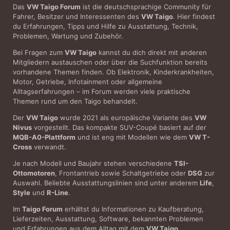
Das
VW Taigo Forum
ist die deutschsprachige Community für
Fahrer, Besitzer und Interessenten des
VW Taigo
. Hier findest
du Erfahrungen, Tipps und Hilfe zu Ausstattung, Technik,
Problemen, Wartung und Zubehör.
Bei Fragen zum
VW Taigo
kannst du dich direkt mit anderen
Mitgliedern austauschen oder über die Suchfunktion bereits
vorhandene Themen finden. Ob Elektronik, Kinderkrankheiten,
Motor, Getriebe, Infotainment oder allgemeine
Alltagserfahrungen – im Forum werden viele praktische
Themen rund um den Taigo behandelt.
Der
VW Taigo
wurde 2021 als europäische Variante des
VW
Nivus
vorgestellt. Das kompakte SUV-Coupé basiert auf der
MQB-A0-Plattform
und ist eng mit Modellen wie dem
VW T-
Cross
verwandt.
Je nach Modell und Baujahr stehen verschiedene
TSI-
Ottomotoren
, Frontantrieb sowie Schaltgetriebe oder
DSG
zur
Auswahl. Beliebte Ausstattungslinien sind unter anderem
Life
,
Style
und
R-Line
.
Im
Taigo Forum
erhältst du Informationen zu Kaufberatung,
Lieferzeiten, Ausstattung, Software, bekannten Problemen
und Erfahrungen aus dem Alltag mit dem
VW Taigo
.