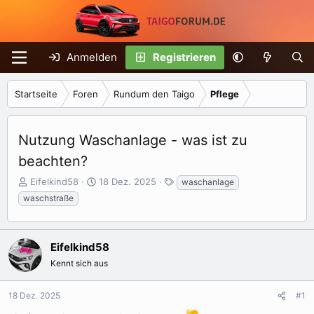
Anmelden
Registrieren
Startseite
Foren
Rundum den Taigo
Pflege
Nutzung Waschanlage - was ist zu
beachten?
E
E
S
Eifelkind58
18 Dez. 2025
waschanlage
r
r
c
waschstraße
s
s
h
t
t
l
e
e
a
Eifelkind58
l
l
g
l
l
w
Kennt sich aus
e
t
o
r
a
r
18 Dez. 2025
#1
m
t