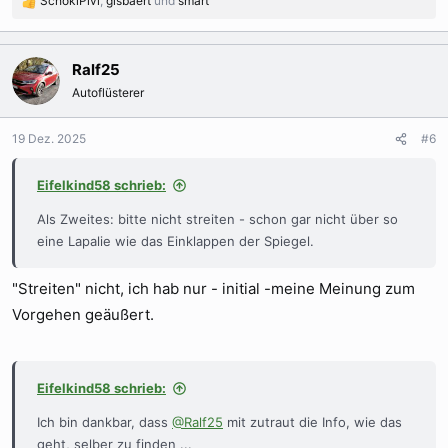
SchokiPivi
,
gisbaert
und
smart
R
e
a
k
Ralf25
t
Autoflüsterer
i
o
n
19 Dez. 2025
#6
e
n
Eifelkind58 schrieb:
:
Als Zweites: bitte nicht streiten - schon gar nicht über so
eine Lapalie wie das Einklappen der Spiegel.
"Streiten" nicht, ich hab nur - initial -meine Meinung zum
Vorgehen geäußert.
Eifelkind58 schrieb:
Ich bin dankbar, dass
@Ralf25
mit zutraut die Info, wie das
geht, selber zu finden ...