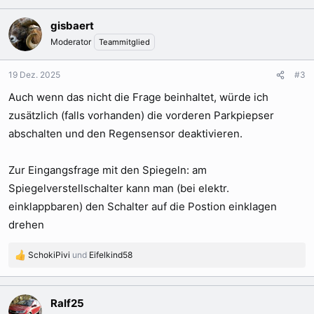
a
k
gisbaert
t
Moderator
Teammitglied
i
o
n
19 Dez. 2025
#3
e
Auch wenn das nicht die Frage beinhaltet, würde ich
n
:
zusätzlich (falls vorhanden) die vorderen Parkpiepser
abschalten und den Regensensor deaktivieren.
Zur Eingangsfrage mit den Spiegeln: am
Spiegelverstellschalter kann man (bei elektr.
einklappbaren) den Schalter auf die Postion einklagen
drehen
SchokiPivi
und
Eifelkind58
R
e
a
k
Ralf25
t