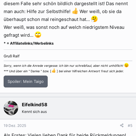
diesem Falle sehr schön bildlich dargestellt ist! Das nennt
man auch: Hilfe zur Selbsthilfe!
Wer weiß, ob sie da
überhaupt schon mal reingeschaut hat...
Wer weiß, was sonst noch auf welch niedrigstem Niveau
gefragt wird...
* = Affiliatelinks/Werbelinks
Gruß Ralf
Sorry, wenn ich die Anrede vergesse: ich bin nur schreibfaul, aber nicht unhöflich!
*** Und über ein "
Danke "
bzw.
[
]
bei einer hilfreichen Antwort freut sich jeder.
Spoiler:
Mein Taigo
Eifelkind58
Kennt sich aus
19 Dez. 2025
#5
Als Erstes: Vielen lieben Dank für beide Rückmeldungen!