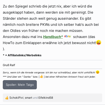
Zu den Spiegel schrieb die jetzt nix, aber ich würd die
ausgeklappt haben, dann werden sie mit gereinigt. Die
Ständer stehen auch weit genug auseinander. Es gibt
nämlich noch breitere PKWs und ich selber hab's auch bei
den Oldies von früher noch nie machen müssen.
Ansonsten dazu mal ins
Handbuch*
schauen (das
HowTo zum Einklappen erwähne ich jetzt bewusst nicht!
).
* = Affiliatelinks/Werbelinks
Gruß Ralf
Sorry, wenn ich die Anrede vergesse: ich bin nur schreibfaul, aber nicht unhöflich!
*** Und über ein "
Danke "
bzw.
[
]
bei einer hilfreichen Antwort freut sich jeder.
Spoiler:
Mein Taigo
SchokiPivi
,
smart
und
Eifelkind58
R
e