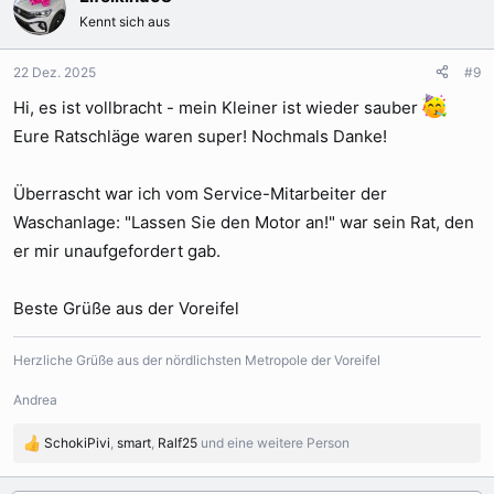
Kennt sich aus
22 Dez. 2025
#9
Hi, es ist vollbracht - mein Kleiner ist wieder sauber
Eure Ratschläge waren super! Nochmals Danke!
Überrascht war ich vom Service-Mitarbeiter der
Waschanlage: "Lassen Sie den Motor an!" war sein Rat, den
er mir unaufgefordert gab.
Beste Grüße aus der Voreifel
Herzliche Grüße aus der nördlichsten Metropole der Voreifel
Andrea
SchokiPivi
,
smart
,
Ralf25
und eine weitere Person
R
e
a