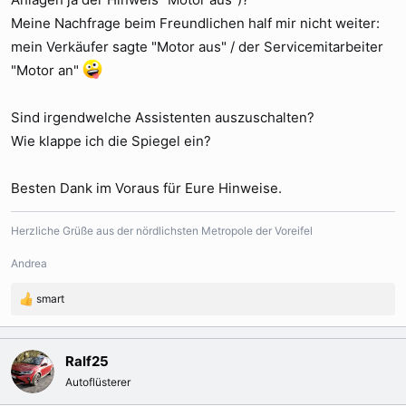
Meine Nachfrage beim Freundlichen half mir nicht weiter:
mein Verkäufer sagte "Motor aus" / der Servicemitarbeiter
"Motor an"
Sind irgendwelche Assistenten auszuschalten?
Wie klappe ich die Spiegel ein?
Besten Dank im Voraus für Eure Hinweise.
Herzliche Grüße aus der nördlichsten Metropole der Voreifel
Andrea
smart
R
e
a
k
Ralf25
t
Autoflüsterer
i
o