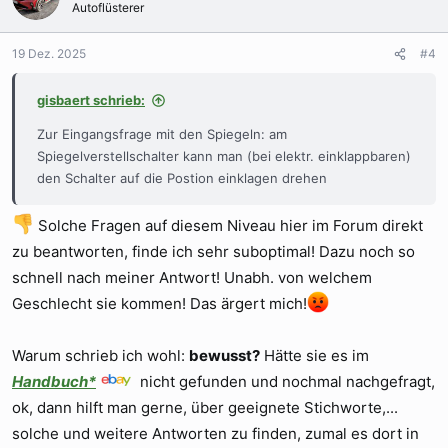
Autoflüsterer
i
o
n
19 Dez. 2025
#4
e
n
gisbaert schrieb:
:
Zur Eingangsfrage mit den Spiegeln: am
Spiegelverstellschalter kann man (bei elektr. einklappbaren)
den Schalter auf die Postion einklagen drehen
Solche Fragen auf diesem Niveau hier im Forum direkt
zu beantworten, finde ich sehr suboptimal! Dazu noch so
schnell nach meiner Antwort! Unabh. von welchem
Geschlecht sie kommen! Das ärgert mich!
Warum schrieb ich wohl:
bewusst?
Hätte sie es im
Handbuch*
nicht gefunden und nochmal nachgefragt,
ok, dann hilft man gerne, über geeignete Stichworte,...
solche und weitere Antworten zu finden, zumal es dort in