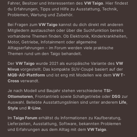
Fahrer, Besitzer und Interessenten des
VW Taigo
. Hier findest
du Erfahrungen, Tipps und Hilfe zu Ausstattung, Technik,
Problemen, Wartung und Zubehör.
Bei Fragen zum
VW Taigo
kannst du dich direkt mit anderen
Mitgliedern austauschen oder über die Suchfunktion bereits
vorhandene Themen finden. Ob Elektronik, Kinderkrankheiten,
Motor, Getriebe, Infotainment oder allgemeine
Alltagserfahrungen – im Forum werden viele praktische
Themen rund um den Taigo behandelt.
Der
VW Taigo
wurde 2021 als europäische Variante des
VW
Nivus
vorgestellt. Das kompakte SUV-Coupé basiert auf der
MQB-A0-Plattform
und ist eng mit Modellen wie dem
VW T-
Cross
verwandt.
Je nach Modell und Baujahr stehen verschiedene
TSI-
Ottomotoren
, Frontantrieb sowie Schaltgetriebe oder
DSG
zur
Auswahl. Beliebte Ausstattungslinien sind unter anderem
Life
,
Style
und
R-Line
.
Im
Taigo Forum
erhältst du Informationen zu Kaufberatung,
Lieferzeiten, Ausstattung, Software, bekannten Problemen
und Erfahrungen aus dem Alltag mit dem
VW Taigo
.