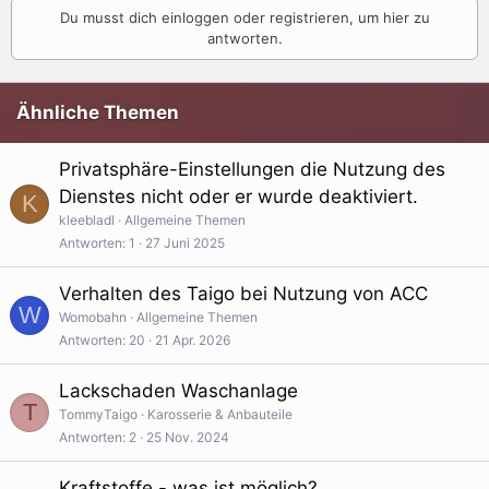
k
Du musst dich einloggen oder registrieren, um hier zu
t
antworten.
i
o
n
Ähnliche Themen
e
n
:
Privatsphäre-Einstellungen die Nutzung des
Dienstes nicht oder er wurde deaktiviert.
K
kleebladl
Allgemeine Themen
Antworten
1
27 Juni 2025
Verhalten des Taigo bei Nutzung von ACC
W
Womobahn
Allgemeine Themen
Antworten
20
21 Apr. 2026
Lackschaden Waschanlage
T
TommyTaigo
Karosserie & Anbauteile
Antworten
2
25 Nov. 2024
Kraftstoffe - was ist möglich?