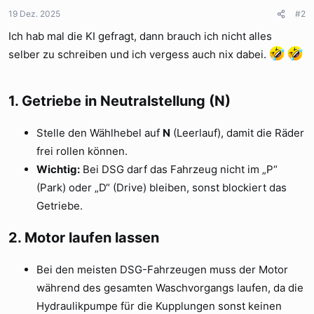
n
19 Dez. 2025
#2
e
Ich hab mal die KI gefragt, dann brauch ich nicht alles
n
:
selber zu schreiben und ich vergess auch nix dabei.
1.
Getriebe in Neutralstellung (N)
Stelle den Wählhebel auf
N
(Leerlauf), damit die Räder
frei rollen können.
Wichtig:
Bei DSG darf das Fahrzeug nicht im „P“
(Park) oder „D“ (Drive) bleiben, sonst blockiert das
Getriebe.
2.
Motor laufen lassen
Bei den meisten DSG-Fahrzeugen muss der Motor
während des gesamten Waschvorgangs laufen, da die
Hydraulikpumpe für die Kupplungen sonst keinen