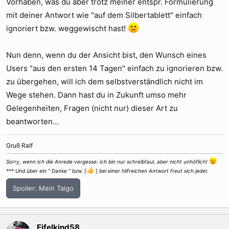
Vorhaben, was du aber trotz meiner entspr. Formulierung
mit deiner Antwort wie "auf dem Silbertablett" einfach
ignoriert bzw. weggewischt hast!
Nun denn, wenn du der Ansicht bist, den Wunsch eines
Users "aus den ersten 14 Tagen" einfach zu ignorieren bzw.
zu übergehen, will ich dem selbstverständlich nicht im
Wege stehen. Dann hast du in Zukunft umso mehr
Gelegenheiten, Fragen (nicht nur) dieser Art zu
beantworten...
Gruß Ralf
Sorry, wenn ich die Anrede vergesse: ich bin nur schreibfaul, aber nicht unhöflich!
*** Und über ein "
Danke "
bzw.
[
]
bei einer hilfreichen Antwort freut sich jeder.
Spoiler:
Mein Taigo
Eifelkind58