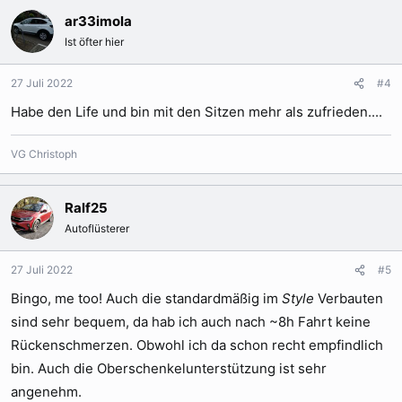
k
ar33imola
t
Ist öfter hier
i
o
n
27 Juli 2022
#4
e
Habe den Life und bin mit den Sitzen mehr als zufrieden....
n
:
VG Christoph
Ralf25
Autoflüsterer
27 Juli 2022
#5
Bingo, me too! Auch die standardmäßig im
Style
Verbauten
sind sehr bequem, da hab ich auch nach ~8h Fahrt keine
Rückenschmerzen. Obwohl ich da schon recht empfindlich
bin. Auch die Oberschenkelunterstützung ist sehr
angenehm.