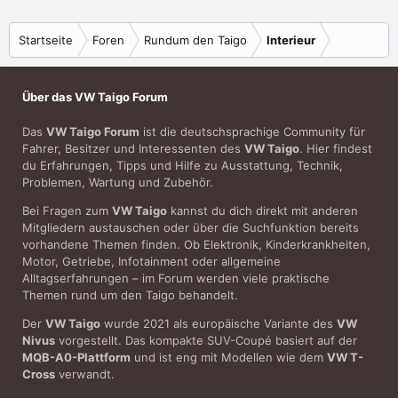
Startseite
Foren
Rundum den Taigo
Interieur
Über das VW Taigo Forum
Das
VW Taigo Forum
ist die deutschsprachige Community für
Fahrer, Besitzer und Interessenten des
VW Taigo
. Hier findest
du Erfahrungen, Tipps und Hilfe zu Ausstattung, Technik,
Problemen, Wartung und Zubehör.
Bei Fragen zum
VW Taigo
kannst du dich direkt mit anderen
Mitgliedern austauschen oder über die Suchfunktion bereits
vorhandene Themen finden. Ob Elektronik, Kinderkrankheiten,
Motor, Getriebe, Infotainment oder allgemeine
Alltagserfahrungen – im Forum werden viele praktische
Themen rund um den Taigo behandelt.
Der
VW Taigo
wurde 2021 als europäische Variante des
VW
Nivus
vorgestellt. Das kompakte SUV-Coupé basiert auf der
MQB-A0-Plattform
und ist eng mit Modellen wie dem
VW T-
Cross
verwandt.