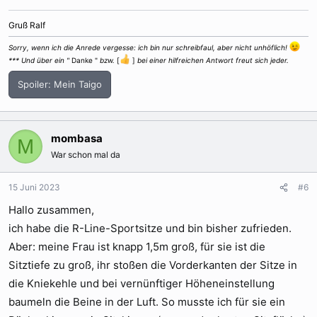
Gruß Ralf
Sorry, wenn ich die Anrede vergesse: ich bin nur schreibfaul, aber nicht unhöflich!
*** Und über ein "
Danke "
bzw.
[
]
bei einer hilfreichen Antwort freut sich jeder.
Spoiler:
Mein Taigo
mombasa
M
War schon mal da
15 Juni 2023
#6
Hallo zusammen,
ich habe die R-Line-Sportsitze und bin bisher zufrieden.
Aber: meine Frau ist knapp 1,5m groß, für sie ist die
Sitztiefe zu groß, ihr stoßen die Vorderkanten der Sitze in
die Kniekehle und bei vernünftiger Höheneinstellung
baumeln die Beine in der Luft. So musste ich für sie ein