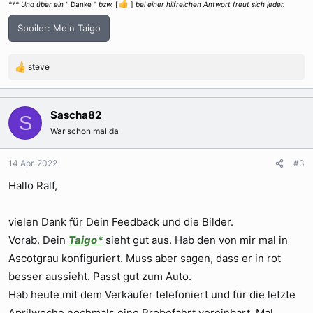
*** Und über ein "
Danke "
bzw.
[
]
bei einer hilfreichen Antwort freut sich jeder.
Spoiler:
Mein Taigo
steve
R
e
a
k
Sascha82
S
t
War schon mal da
i
o
n
14 Apr. 2022
#3
e
Hallo Ralf,
n
:
vielen Dank für Dein Feedback und die Bilder.
Vorab. Dein
Taigo*
sieht gut aus. Hab den von mir mal in
Ascotgrau konfiguriert. Muss aber sagen, dass er in rot
besser aussieht. Passt gut zum Auto.
Hab heute mit dem Verkäufer telefoniert und für die letzte
Aprilwoche nochmals eine Probefahrt vereinbart. Mal