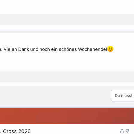
en. Vielen Dank und noch ein schönes Wochenende!
Du musst 
G
A
. Cross 2026