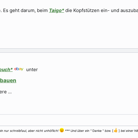
fe. Es geht darum, beim
Taigo*
die Kopfstützen ein- und auszuba
buch*
unter
nbauen
re ...
in nur schreibfaul, aber nicht unhöflich!
*** Und über ein "
Danke "
bzw.
[
]
bei einer hi