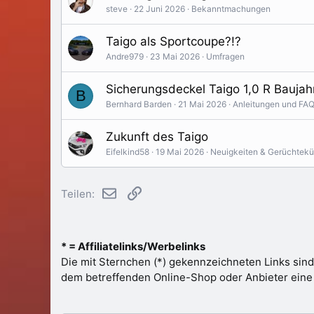
steve
22 Juni 2026
Bekanntmachungen
Taigo als Sportcoupe?!?
Andre979
23 Mai 2026
Umfragen
Sicherungsdeckel Taigo 1,0 R Bauja
B
Bernhard Barden
21 Mai 2026
Anleitungen und FA
Zukunft des Taigo
Eifelkind58
19 Mai 2026
Neuigkeiten & Gerüchtek
E-Mail
Link
Teilen:
* = Affiliatelinks/Werbelinks
Die mit Sternchen (*) gekennzeichneten Links sind
dem betreffenden Online-Shop oder Anbieter eine Pr