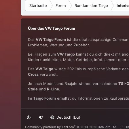
Startseite
Foren
Rundum den Taigo
Interie
Über das VW Taigo Forum
Das
VW Taigo Forum
ist die deutschsprachige Communit
Problemen, Wartung und Zubehör.
Bei Fragen zum
VW Taigo
kannst du dich direkt mit an
Kinderkrankheiten, Motor, Getriebe, Infotainment oder
Der
VW Taigo
wurde 2021 als europäische Variante de
Cross
verwandt.
Je nach Modell und Baujahr stehen verschiedene
TSI-O
Style
und
R-Line
.
Im
Taigo Forum
erhältst du Informationen zu Kaufberat
Deutsch (Du)
®
Community platform by XenForo
© 2010-2026 XenForo Ltd.
X