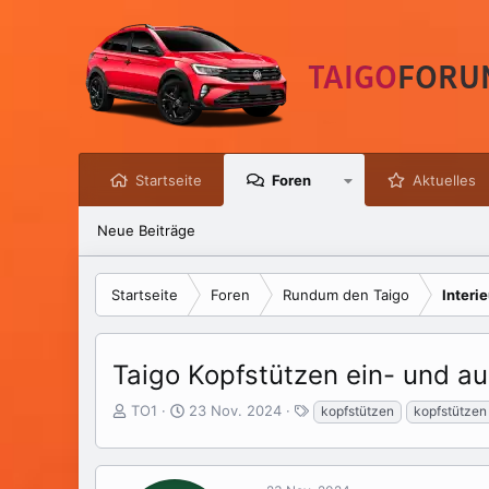
Startseite
Foren
Aktuelles
Neue Beiträge
Startseite
Foren
Rundum den Taigo
Interie
Taigo Kopfstützen ein- und a
E
E
S
TO1
23 Nov. 2024
kopfstützen
kopfstützen
r
r
c
s
s
h
t
t
l