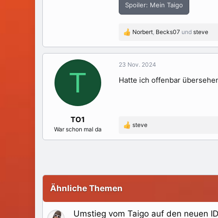
Spoiler:
Mein Taigo
Norbert
,
Becks07
und
steve
R
e
a
k
23 Nov. 2024
T
t
Hatte ich offenbar überseh
i
o
n
e
n
TO1
:
steve
R
War schon mal da
e
a
k
t
i
o
Ähnliche Themen
n
e
n
Umstieg vom Taigo auf den neuen ID
: