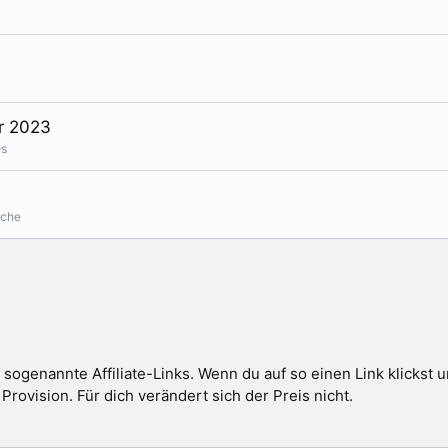
e
n
s
g
p
e
e
p
r
i
r
n
hr 2023
t
n
Qs
t
üche
 sogenannte Affiliate-Links. Wenn du auf so einen Link klickst
ovision. Für dich verändert sich der Preis nicht.