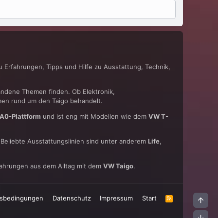
du Erfahrungen, Tipps und Hilfe zu Ausstattung, Technik,
andene Themen finden. Ob Elektronik,
emen rund um den Taigo behandelt.
A0-Plattform
und ist eng mit Modellen wie dem
VW T-
Beliebte Ausstattungslinien sind unter anderem
Life
,
rfahrungen aus dem Alltag mit dem
VW Taigo
.
sbedingungen
Datenschutz
Impressum
Start
R
Obe
S
S
Unt