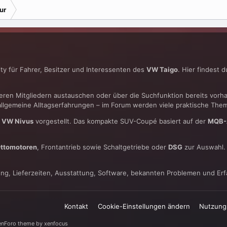
ur
y für Fahrer, Besitzer und Interessenten des
VW Taigo
. Hier findest 
deren Mitgliedern austauschen oder über die Suchfunktion bereits vorh
 allgemeine Alltagserfahrungen – im Forum werden viele praktische Th
s
VW Nivus
vorgestellt. Das kompakte SUV-Coupé basiert auf der
MQB-
ttomotoren
, Frontantrieb sowie Schaltgetriebe oder
DSG
zur Auswahl. 
ung, Lieferzeiten, Ausstattung, Software, bekannten Problemen und E
Kontakt
Cookie-Einstellungen ändern
Nutzung
enForo theme
by xenfocus