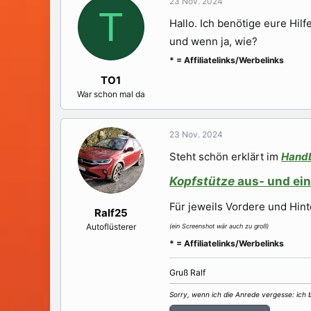
23 Nov. 2024
e
e
a
T
l
l
g
Hallo. Ich benötige eure Hil
l
l
w
und wenn ja, wie?
e
t
o
r
a
r
* = Affiliatelinks/Werbelinks
m
t
TO1
e
War schon mal da
23 Nov. 2024
Steht schön erklärt im
Hand
Kopfstütze
aus- und ei
Für jeweils Vordere und Hinte
Ralf25
Autoflüsterer
(ein Screenshot wär auch zu groß)
* = Affiliatelinks/Werbelinks
Gruß Ralf
Sorry, wenn ich die Anrede vergesse: ich b