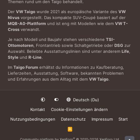
Themen rund um den Taigo behandelt.
Der
VW Taigo
wurde 2021 als europäische Variante des
VW
Nivus
vorgestellt. Das kompakte SUV-Coupé basiert auf der
MQB-A0-Plattform
und ist eng mit Modellen wie dem
VW T-
Cross
verwandt.
Je nach Modell und Baujahr stehen verschiedene
TSI-
Ottomotoren
, Frontantrieb sowie Schaltgetriebe oder
DSG
zur
Auswahl. Beliebte Ausstattungslinien sind unter anderem
Life
,
Style
und
R-Line
.
Im
Taigo Forum
erhältst du Informationen zu Kaufberatung,
Lieferzeiten, Ausstattung, Software, bekannten Problemen
und Erfahrungen aus dem Alltag mit dem
VW Taigo
.
Deutsch (Du)
Kontakt
Cookie-Einstellungen ändern
Nutzungsbedingungen
Datenschutz
Impressum
Start
R
S
S
®
Community platform by XenForo
© 2010-2026 XenForo Ltd.