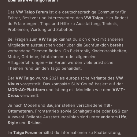
Das
VW Taigo Forum
ist die deutschsprachige Community für
Fahrer, Besitzer und Interessenten des
VW Taigo
. Hier findest
du Erfahrungen, Tipps und Hilfe zu Ausstattung, Technik,
Problemen, Wartung und Zubehör.
Bei Fragen zum
VW Taigo
kannst du dich direkt mit anderen
Mitgliedern austauschen oder über die Suchfunktion bereits
vorhandene Themen finden. Ob Elektronik, Kinderkrankheiten,
Motor, Getriebe, Infotainment oder allgemeine
Alltagserfahrungen – im Forum werden viele praktische
Themen rund um den Taigo behandelt.
Der
VW Taigo
wurde 2021 als europäische Variante des
VW
Nivus
vorgestellt. Das kompakte SUV-Coupé basiert auf der
MQB-A0-Plattform
und ist eng mit Modellen wie dem
VW T-
Cross
verwandt.
Je nach Modell und Baujahr stehen verschiedene
TSI-
Ottomotoren
, Frontantrieb sowie Schaltgetriebe oder
DSG
zur
Auswahl. Beliebte Ausstattungslinien sind unter anderem
Life
,
Style
und
R-Line
.
Im
Taigo Forum
erhältst du Informationen zu Kaufberatung,