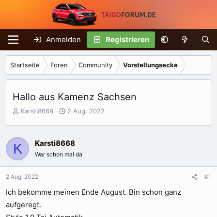
Anmelden
Registrieren
Startseite
Foren
Community
Vorstellungsecke
Hallo aus Kamenz Sachsen
E
E
Karsti8668
2 Aug. 2022
r
r
s
s
t
t
Karsti8668
K
e
e
War schon mal da
l
l
l
l
e
t
2 Aug. 2022
#1
r
a
Ich bekomme meinen Ende August. Bin schon ganz
m
aufgeregt.