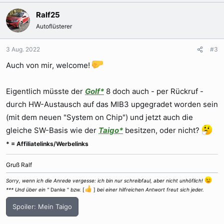
a
k
Ralf25
t
Autoflüsterer
i
o
n
3 Aug. 2022
#3
e
Auch von mir, welcome!
n
:
Eigentlich müsste der
Golf*
8 doch auch - per Rückruf -
durch HW-Austausch auf das MIB3 upgegradet worden sein
(mit dem neuen "System on Chip") und jetzt auch die
gleiche SW-Basis wie der
Taigo*
besitzen, oder nicht?
* = Affiliatelinks/Werbelinks
Gruß Ralf
Sorry, wenn ich die Anrede vergesse: ich bin nur schreibfaul, aber nicht unhöflich!
*** Und über ein "
Danke "
bzw.
[
]
bei einer hilfreichen Antwort freut sich jeder.
Spoiler:
Mein Taigo