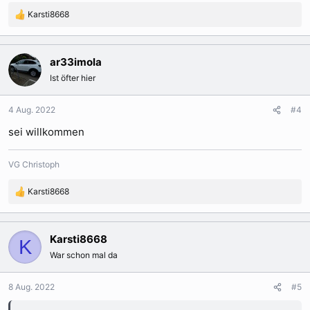
Karsti8668
R
e
a
k
ar33imola
t
Ist öfter hier
i
o
n
4 Aug. 2022
#4
e
sei willkommen
n
:
VG Christoph
Karsti8668
R
e
a
k
Karsti8668
K
t
War schon mal da
i
o
n
8 Aug. 2022
#5
e
n