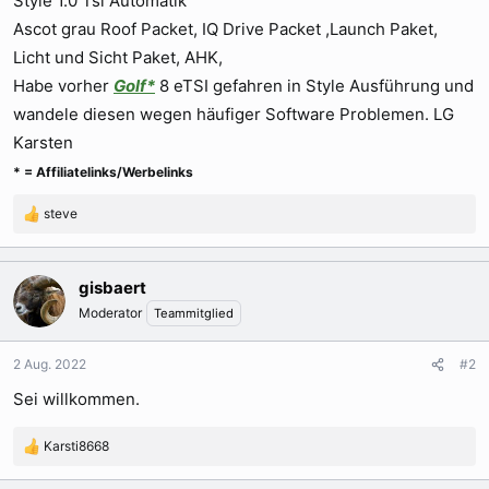
Style 1.0 Tsi Automatik
Ascot grau Roof Packet, IQ Drive Packet ,Launch Paket,
Licht und Sicht Paket, AHK,
Habe vorher
Golf*
8 eTSI gefahren in Style Ausführung und
wandele diesen wegen häufiger Software Problemen. LG
Karsten
* = Affiliatelinks/Werbelinks
steve
R
e
a
k
gisbaert
t
Moderator
Teammitglied
i
o
n
2 Aug. 2022
#2
e
Sei willkommen.
n
:
Karsti8668
R
e