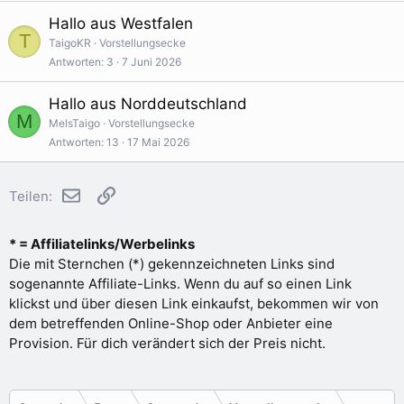
Hallo aus Westfalen
T
TaigoKR
Vorstellungsecke
Antworten
3
7 Juni 2026
Hallo aus Norddeutschland
M
MelsTaigo
Vorstellungsecke
Antworten
13
17 Mai 2026
E-Mail
Link
Teilen:
* = Affiliatelinks/Werbelinks
Die mit Sternchen (*) gekennzeichneten Links sind
sogenannte Affiliate-Links. Wenn du auf so einen Link
klickst und über diesen Link einkaufst, bekommen wir von
dem betreffenden Online-Shop oder Anbieter eine
Provision. Für dich verändert sich der Preis nicht.