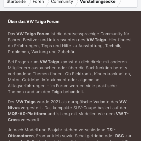
Startseite
Foren
Community
Vorstellungsecke
Über das VW Taigo Forum
Das
VW Taigo Forum
ist die deutschsprachige Community für
Fahrer, Besitzer und Interessenten des
VW Taigo
. Hier findest
du Erfahrungen, Tipps und Hilfe zu Ausstattung, Technik,
Problemen, Wartung und Zubehör.
Bei Fragen zum
VW Taigo
kannst du dich direkt mit anderen
Mitgliedern austauschen oder über die Suchfunktion bereits
vorhandene Themen finden. Ob Elektronik, Kinderkrankheiten,
Motor, Getriebe, Infotainment oder allgemeine
Alltagserfahrungen – im Forum werden viele praktische
Themen rund um den Taigo behandelt.
Der
VW Taigo
wurde 2021 als europäische Variante des
VW
Nivus
vorgestellt. Das kompakte SUV-Coupé basiert auf der
MQB-A0-Plattform
und ist eng mit Modellen wie dem
VW T-
Cross
verwandt.
Je nach Modell und Baujahr stehen verschiedene
TSI-
Ottomotoren
, Frontantrieb sowie Schaltgetriebe oder
DSG
zur