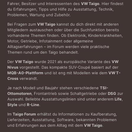
Fahrer, Besitzer und Interessenten des
VW Taigo
. Hier findest
du Erfahrungen, Tipps und Hilfe zu Ausstattung, Technik,
Problemen, Wartung und Zubehör.
Bei Fragen zum
VW Taigo
kannst du dich direkt mit anderen
Mitgliedern austauschen oder über die Suchfunktion bereits
vorhandene Themen finden. Ob Elektronik, Kinderkrankheiten,
Motor, Getriebe, Infotainment oder allgemeine
Alltagserfahrungen – im Forum werden viele praktische
Themen rund um den Taigo behandelt.
Der
VW Taigo
wurde 2021 als europäische Variante des
VW
Nivus
vorgestellt. Das kompakte SUV-Coupé basiert auf der
MQB-A0-Plattform
und ist eng mit Modellen wie dem
VW T-
Cross
verwandt.
Je nach Modell und Baujahr stehen verschiedene
TSI-
Ottomotoren
, Frontantrieb sowie Schaltgetriebe oder
DSG
zur
Auswahl. Beliebte Ausstattungslinien sind unter anderem
Life
,
Style
und
R-Line
.
Im
Taigo Forum
erhältst du Informationen zu Kaufberatung,
Lieferzeiten, Ausstattung, Software, bekannten Problemen
und Erfahrungen aus dem Alltag mit dem
VW Taigo
.