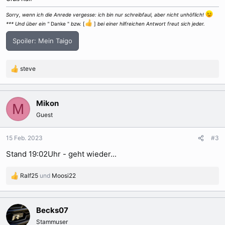
Sorry, wenn ich die Anrede vergesse: ich bin nur schreibfaul, aber nicht unhöflich!
*** Und über ein "
Danke "
bzw.
[
]
bei einer hilfreichen Antwort freut sich jeder.
Spoiler:
Mein Taigo
steve
R
e
a
k
Mikon
M
t
Guest
i
o
n
15 Feb. 2023
#3
e
Stand 19:02Uhr - geht wieder...
n
:
Ralf25
und
Moosi22
R
e
a
k
Becks07
t
Stammuser
i