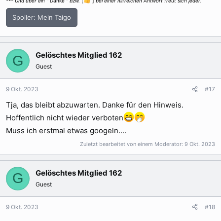
*** Und über ein "
Danke "
bzw.
[
]
bei einer hilfreichen Antwort freut sich jeder.
Spoiler:
Mein Taigo
Gelöschtes Mitglied 162
G
Guest
9 Okt. 2023
#17
Tja, das bleibt abzuwarten. Danke für den Hinweis.
Hoffentlich nicht wieder verboten
Muss ich erstmal etwas googeln....
Zuletzt bearbeitet von einem Moderator:
9 Okt. 2023
Gelöschtes Mitglied 162
G
Guest
9 Okt. 2023
#18