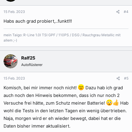
o
n
15 Feb. 2023
#4
e
Habs auch grad probiert,..funkt!!!
n
:
mein Taigo: R-Line 1.0l TSI GPF / 110PS / DSG / Rauchgrau Metallic mit
allem ;-)
Ralf25
Autoflüsterer
15 Feb. 2023
#5
Komisch, bei mir immer noch nicht!
Dazu hab ich grad
auch noch den Hinweis bekommen, dass ich nur noch 2
Versuche frei hätte, zum Schutz meiner Batterie!
Hab
wohl die Tests in den letzten Tagen ein wenig übertrieben.
Naja, morgen wird er eh wieder bewegt, dabei hat er die
Daten bisher immer aktualisiert.