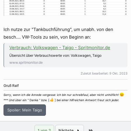
Ich nutze zur "Tankbuchführung", um unabh. von den
besch.... VW-Tools zu sein, von Beginn an:
Verbrauch: Volkswagen - Taigo - Spritmonitor.de
Übersicht über Verbrauchswerte von: Volkswagen, Taigo
www.spritmonitor.de
Zuletzt bearbeitet:
9 Okt. 2023
Gruß Ralf
Sorry, wenn ich die Anrede vergesse: ich bin nur schreibfaul, aber nicht unhöflich!
*** Und über ein "
Danke "
bzw.
[
]
bei einer hilfreichen Antwort freut sich jeder.
Spoiler:
Mein Taigo
Letzte
1 von 2
Nächste