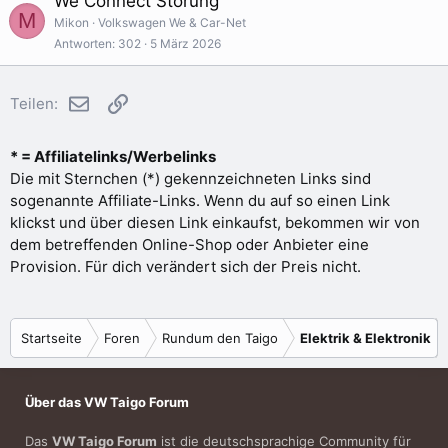
We Connect Störung
M
Mikon
Volkswagen We & Car-Net
Antworten
302
5 März 2026
E-Mail
Link
Teilen:
* = Affiliatelinks/Werbelinks
Die mit Sternchen (*) gekennzeichneten Links sind
sogenannte Affiliate-Links. Wenn du auf so einen Link
klickst und über diesen Link einkaufst, bekommen wir von
dem betreffenden Online-Shop oder Anbieter eine
Provision. Für dich verändert sich der Preis nicht.
Startseite
Foren
Rundum den Taigo
Elektrik & Elektronik
Über das VW Taigo Forum
Das
VW Taigo Forum
ist die deutschsprachige Community für