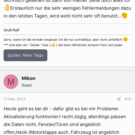
technisch gesehen ist dann von meiner Seite doch alles iO!
Erstaunlich nur die sehr wenigen Fehlermeldungen dazu
in den letzten Tagen, wird wohl nicht sehr oft benutzt...
Gruß Ralf
Sorry, wenn ich die Anrede vergesse: ich bin nur schreibfaul, aber nicht unhöflich!
*** Und über ein "
Danke "
bzw.
[
]
bei einer hilfreichen Antwort freut sich jeder.
Spoiler:
Mein Taigo
Mikon
M
Guest
17 Feb. 2023
#10
Heute geht es bei dir - dafür gibt es bei mir Probleme:
Aktualisierung funktioniert recht zügig, allerdings passen
die Daten nicht. Fenster/Türen sind angeblich
offen,Heck-/Motorklappe auch. Fahrzeug ist angeblich